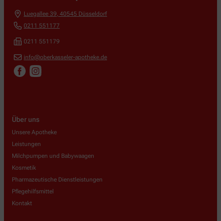
Luegallee 39
,
40545
Düsseldorf
0211 551177
0211 551179
info@oberkasseler-apotheke.de
Über uns
Unsere Apotheke
Leistungen
Milchpumpen und Babywaagen
Kosmetik
Pharmazeutische Dienstleistungen
Pflegehilfsmittel
Kontakt