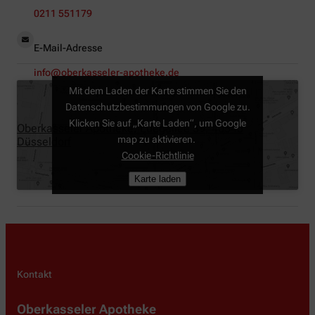
0211 551179
E-Mail-Adresse
info@oberkasseler-apotheke.de
Mit dem Laden der Karte stimmen Sie den
Datenschutzbestimmungen von Google zu.
Klicken Sie auf „Karte Laden“, um Google
Oberkasseler Apotheke, Luegallee 39, 40545
map zu aktivieren.
Düsseldorf
Cookie-Richtlinie
Karte laden
Kontakt
Oberkasseler Apotheke